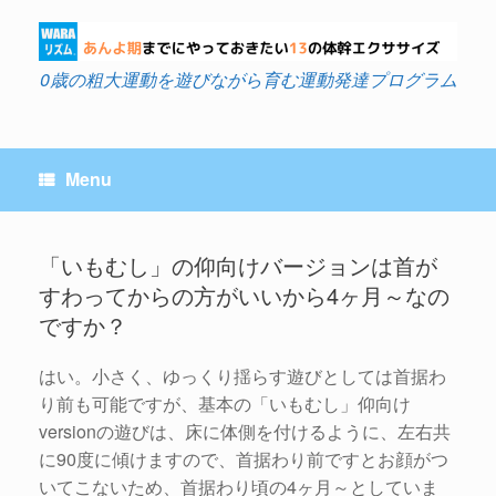
Skip
to
content
0歳の粗大運動を遊びながら育む運動発達プログラム
Menu
「いもむし」の仰向けバージョンは首が
すわってからの方がいいから4ヶ月～なの
Post navigation
ですか？
はい。小さく、ゆっくり揺らす遊びとしては首据わ
り前も可能ですが、基本の「いもむし」仰向け
versionの遊びは、床に体側を付けるように、左右共
に90度に傾けますので、首据わり前ですとお顔がつ
いてこないため、首据わり頃の4ヶ月～としていま