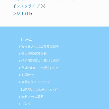
インスタライブ
(6)
ラジオ
(19)
【ホーム】
WＡＲＡリズム普及委員会
個人情報保護方針
特定商取引法に基づく表記
受講の前にご一読ください
お問合せ
会員ログインページ
【WARAリズムⓇについて】
無料メール講座
ブログ