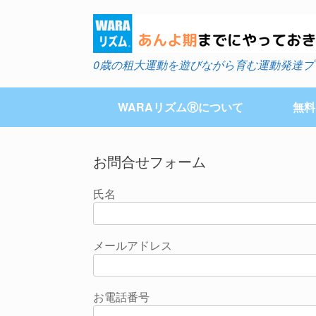
Skip
to
content
0歳の粗大運動を遊びながら育む運動発達プ
WARAリズムⓇについて
無料
お問合せフォーム
氏名
メールアドレス
お電話番号