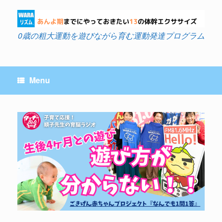
Skip
to
content
0歳の粗大運動を遊びながら育む運動発達プログラム
Menu
Post navigation