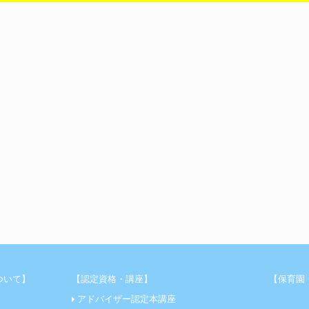
ついて】
【認定資格・講座】
【保育園
アドバイザー認定本講座