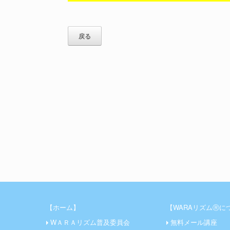
【ホーム】
【WARAリズムⓇに
WＡＲＡリズム普及委員会
無料メール講座