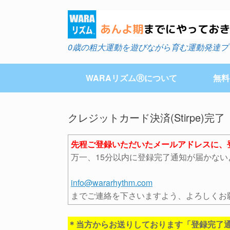
Skip
to
content
0歳の粗大運動を遊びながら育む運動発達プ
WARAリズムⓇについて
無料
クレジットカード決済(Stirpe)完了
先程ご登録いただいたメールアドレスに、
万一、15分以内に登録完了通知が届かな
info@wararhythm.com
までご連絡を下さいますよう、よろしくお
＊当方からお送りしております「登録完了