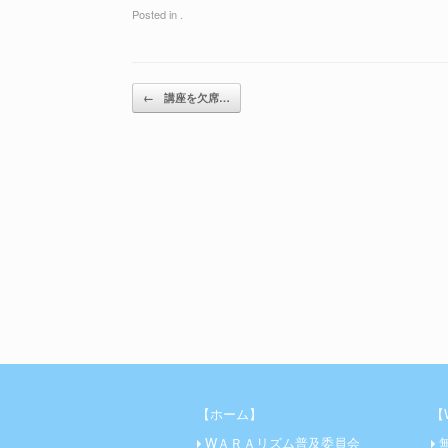
Posted in .
←
講座を欠席…
【ホーム】
【
WＡＲＡリズム普及委員会