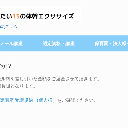
ログラム
メール講座
認定資格・講座
保育園・法人様
すか？
セル料を差し引いた金額をご返金させて頂きます。
様負担となります。
定講座 受講規約 （個人様）
をご確認ください。