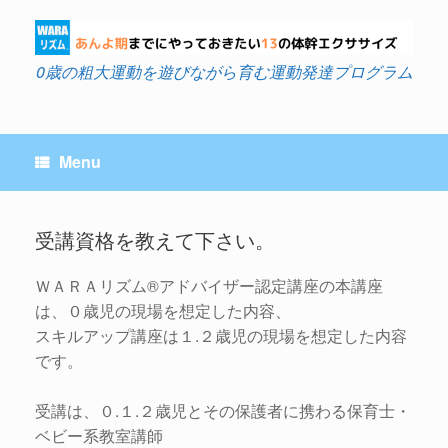
Skip
to
content
0歳の粗大運動を遊びながら育む運動発達プログラム
Menu
受講資格を教えて下さい。
ＷＡＲＡリズム®アドバイザー認定講座の本講座
Post navigation
は、０歳児の現場を想定した内容、
スキルアップ講座は１.２歳児の現場を想定した内容
です。
受講は、０.１.２歳児とその保護者に携わる保育士・
ベビー系教室講師