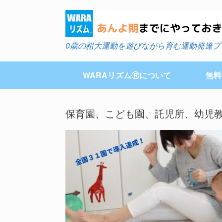
Skip
to
content
0歳の粗大運動を遊びながら育む運動発達プ
WARAリズムⓇについて
無料
保育園、こども園、託児所、幼児