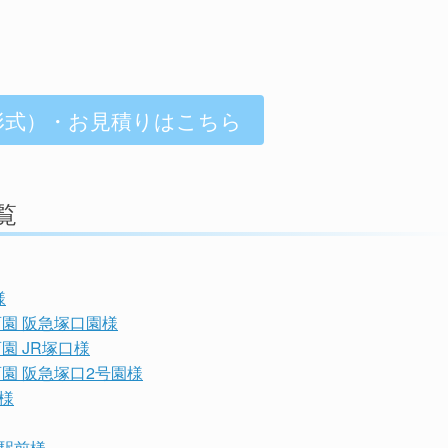
形式）・お見積りはこちら
覧
様
園 阪急塚口園様
園 JR塚口様
園 阪急塚口2号園様
様
駅前様