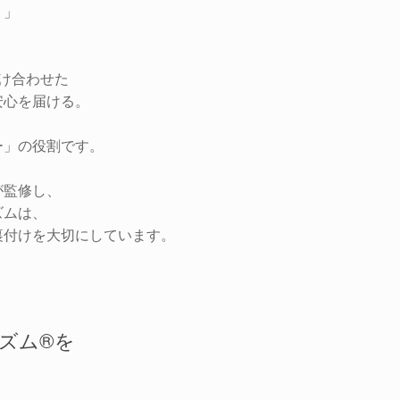
？」
け合わせた
安心を届ける。
ー」の役割です。
が監修し、
ズムは、
裏付けを大切にしています。
ズム®を