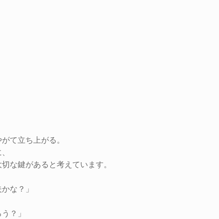
やがて立ち上がる。
に、
大切な鍵があると考えています。
夫かな？」
ろう？」