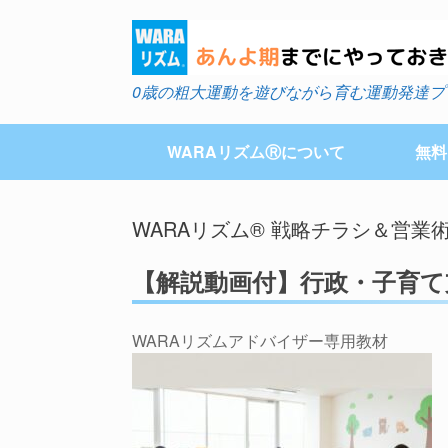
Skip
to
content
0歳の粗大運動を遊びながら育む運動発達プ
WARAリズムⓇについて
無料
WARAリズム®︎ 戦略チラシ＆営
【解説動画付】行政・子育
WARAリズムアドバイザー専用教材