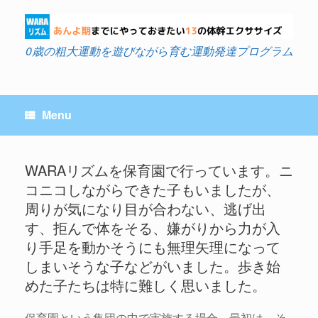
Skip
to
content
0歳の粗大運動を遊びながら育む運動発達プログラム
Menu
WARAリズムを保育園で行っています。ニ
コニコしながらできた子もいましたが、
Post navigation
周りが気になり目が合わない、逃げ出
す、拒んで体をそる、嫌がりから力が入
り手足を動かそうにも無理矢理になって
しまいそうな子などがいました。歩き始
めた子たちは特に難しく思いました。
保育園という集団の中で実施する場合、最初は、そ