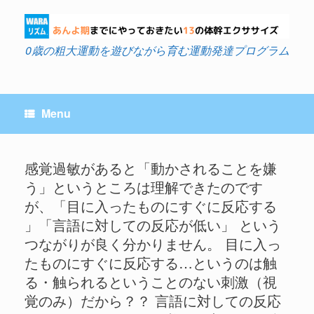
Skip
to
content
0歳の粗大運動を遊びながら育む運動発達プログラム
Menu
感覚過敏があると「動かされることを嫌
う」というところは理解できたのです
Post navigation
が、「目に入ったものにすぐに反応する
」「言語に対しての反応が低い」 という
つながりが良く分かりません。 目に入っ
たものにすぐに反応する…というのは触
る・触られるということのない刺激（視
覚のみ）だから？？ 言語に対しての反応