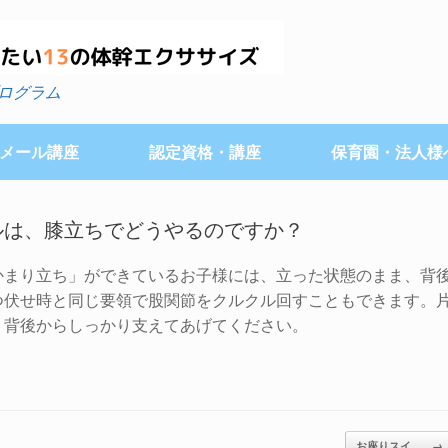
ログラム
メール講座
認定資格・講座
保育園・法人様
ルは、膝立ちでどうやるのですか？
かまり立ち」ができているお子様には、立った状態のまま、背
つ伏せ時と同じ要領で股関節をクルクル回すこともできます。
、背後からしっかり支えてあげてください。
お座りスイ…
→