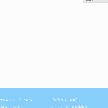
WARAリズムⓇについて】
【認定資格・講座】
無料メール講座
アドバイザー認定本講座