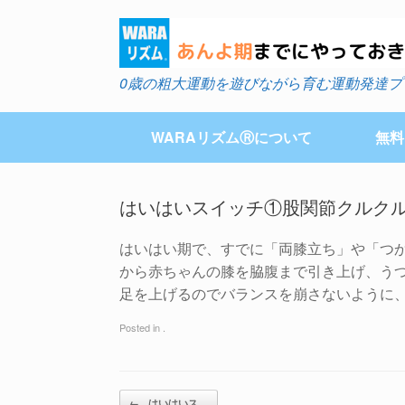
Skip
to
content
0歳の粗大運動を遊びながら育む運動発達プ
WARAリズムⓇについて
無料
はいはいスイッチ①股関節クルク
はいはい期で、すでに「両膝立ち」や「つ
Post navigation
から赤ちゃんの膝を脇腹まで引き上げ、う
足を上げるのでバランスを崩さないように
Posted in .
←
はいはいス…