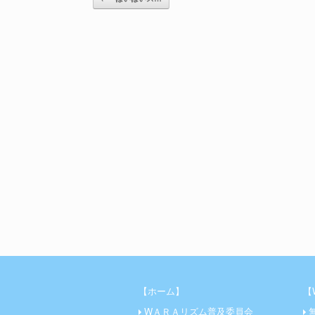
【ホーム】
【
WＡＲＡリズム普及委員会