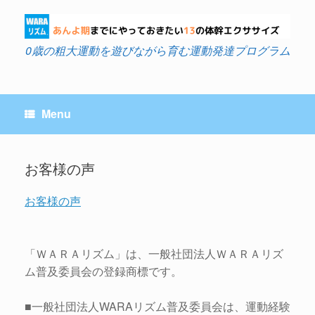
Skip
to
content
0歳の粗大運動を遊びながら育む運動発達プログラム
Menu
お客様の声
お客様の声
「ＷＡＲＡリズム」は、一般社団法人ＷＡＲＡリズ
ム普及委員会の登録商標です。
■一般社団法人WARAリズム普及委員会は、運動経験