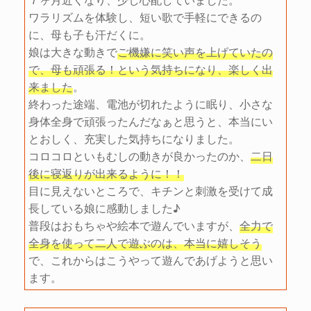
ワラリズムを体験し、短い歌で手軽にできるの
に、母も子も汗だくに。
娘は大きな動きで
ご機嫌に笑い声を上げていたの
で、母も頑張る！という気持ちになり、楽しく出
来ました
。
終わった途端、電池が切れたように眠り、小さな
身体全身で頑張ったんだなぁと思うと、本当にい
とおしく、充実した気持ちになりました。
コロコロといもむしの動きが良かったのか、
二日
後に寝返りが出来るように！！
目に見えないところで、キチンと刺激を受けて成
長している娘に感動しました♪
普段はおもちゃや絵本で遊んでいますが、
全力で
全身を使って二人で遊ぶのは、本当に嬉しそう
で、これからはこうやって遊んであげようと思い
ます。