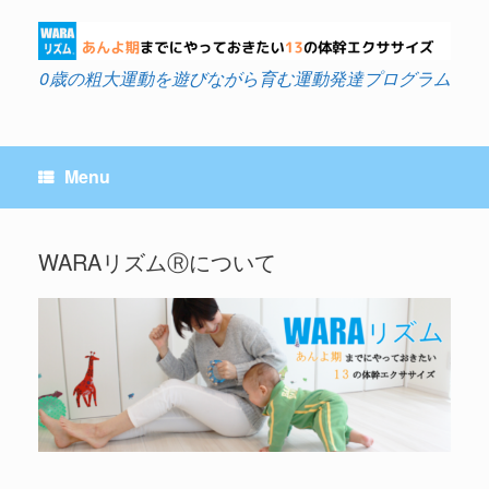
Skip
to
content
0歳の粗大運動を遊びながら育む運動発達プログラム
Menu
WARAリズムⓇについて