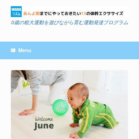
Skip
to
content
0歳の粗大運動を遊びながら育む運動発達プログラム
Menu
Post navigation