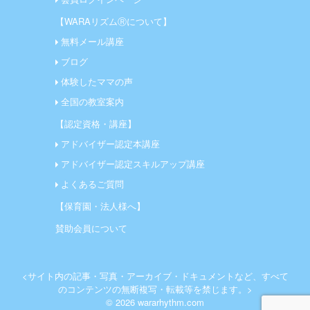
【WARAリズムⓇについて】
無料メール講座
ブログ
体験したママの声
全国の教室案内
【認定資格・講座】
アドバイザー認定本講座
アドバイザー認定スキルアップ講座
よくあるご質問
【保育園・法人様へ】
賛助会員について
<サイト内の記事・写真・アーカイブ・ドキュメントなど、すべて
のコンテンツの無断複写・転載等を禁じます。>
© 2026 wararhythm.com